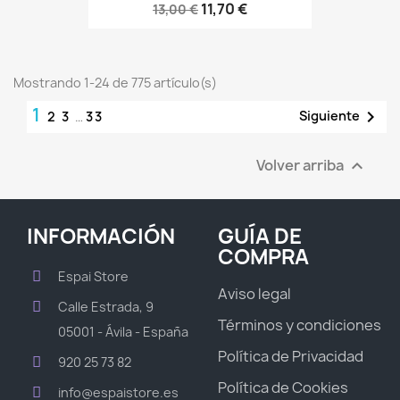
11,70 €
13,00 €
Mostrando 1-24 de 775 artículo(s)
1

Siguiente
2
3
…
33
Volver arriba

INFORMACIÓN
GUÍA DE
COMPRA
Espai Store
Aviso legal
Calle Estrada, 9
Términos y condiciones
05001 - Ávila - España
Política de Privacidad
920 25 73 82
Política de Cookies
info@espaistore.es