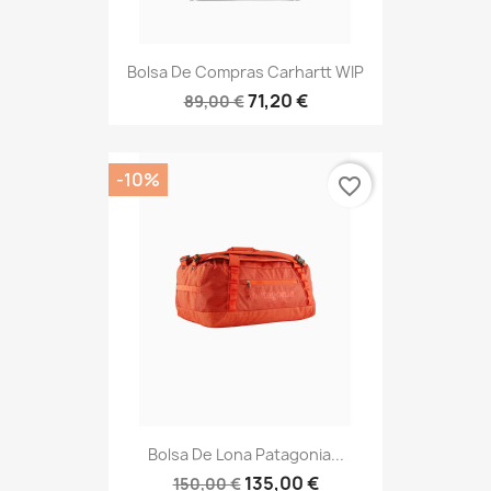
Bolsa De Compras Carhartt WIP
71,20 €
89,00 €
-10%
favorite_border
Bolsa De Lona Patagonia...
135,00 €
150,00 €