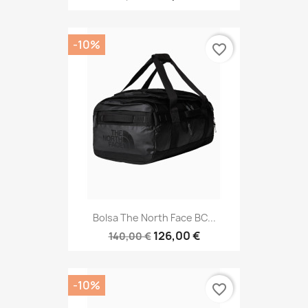
-10%
favorite_border
Bolsa The North Face BC...
126,00 €
140,00 €
-10%
favorite_border