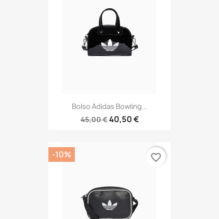
Bolso Adidas Bowling...
40,50 €
45,00 €
-10%
favorite_border