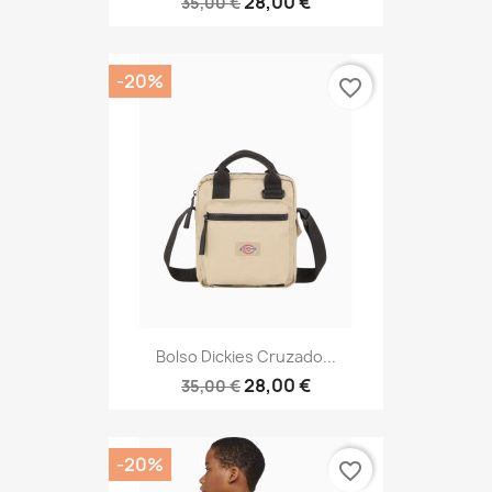
28,00 €
35,00 €
-20%
favorite_border
Bolso Dickies Cruzado...
28,00 €
35,00 €
-20%
favorite_border