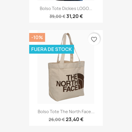
Bolso Tote Dickies LOGO...
31,20 €
39,00 €
-10%
favorite_border
FUERA DE STOCK
Bolso Tote The North Face...
23,40 €
26,00 €