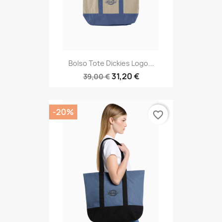
Bolso Tote Dickies Logo...
31,20 €
39,00 €
-20%
favorite_border