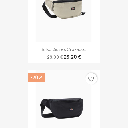
Bolso Dickies Cruzado...
23,20 €
29,00 €
-20%
favorite_border