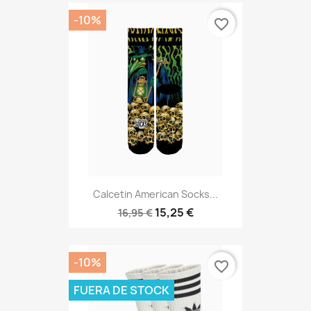
-10%
favorite_border
Calcetin American Socks...
15,25 €
16,95 €
-10%
favorite_border
FUERA DE STOCK