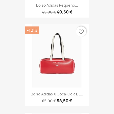
Bolso Adidas Pequeño...
40,50 €
45,00 €
-10%
favorite_border
Bolso Adidas X Coca-Cola EL...
58,50 €
65,00 €