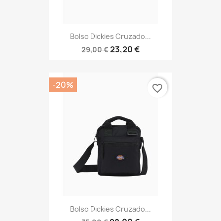
Bolso Dickies Cruzado...
23,20 €
29,00 €
-20%
favorite_border
Bolso Dickies Cruzado...