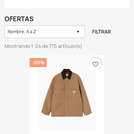
OFERTAS

FILTRAR
Nombre, A a Z
Mostrando 1-24 de 775 artículo(s)
-20%
favorite_border