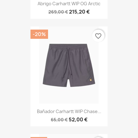
Abrigo Carhartt WIP OG Arctic
215,20 €
269,00 €
-20%
favorite_border
Bañador Carhartt WIP Chase...
52,00 €
65,00 €