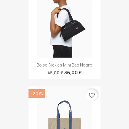
Bolso Dickies Mini Bag Negro
36,00 €
45,00 €
-20%
favorite_border