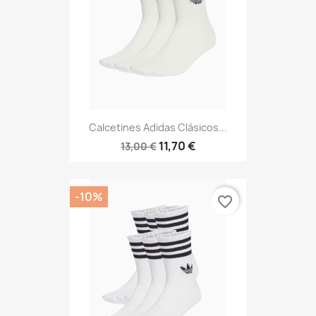
Calcetines Adidas Clásicos...
11,70 €
13,00 €
-10%
favorite_border