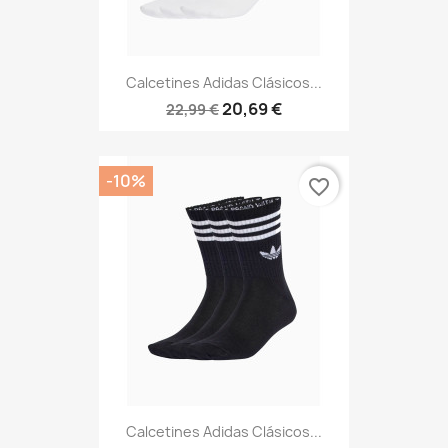
Calcetines Adidas Clásicos...
20,69 €
22,99 €
-10%
favorite_border
Calcetines Adidas Clásicos...