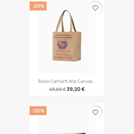
-20%
favorite_border
Bolso Carhartt Wip Canvas...
39,20 €
49,00 €
-20%
favorite_border