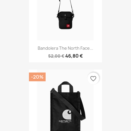
Bandolera The North Face...
46,80 €
52,00 €
-20%
favorite_border