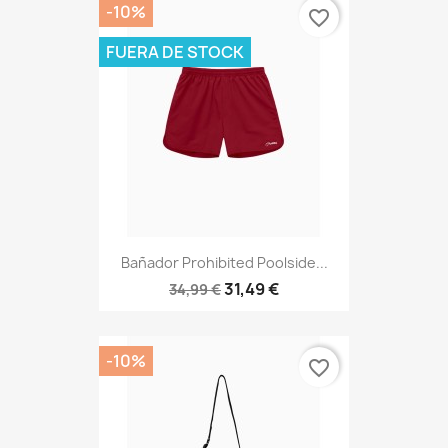
-10%
favorite_border
FUERA DE STOCK
Bañador Prohibited Poolside...
31,49 €
34,99 €
-10%
favorite_border