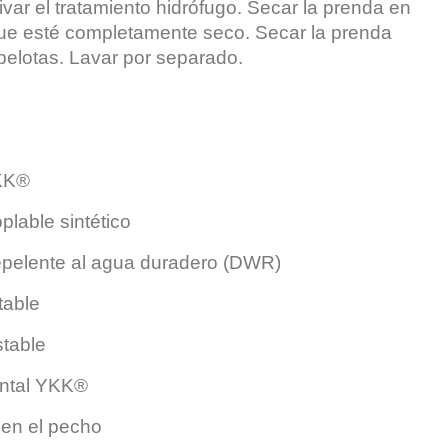
var el tratamiento hidrófugo. Secar la prenda en
ue esté completamente seco. Secar la prenda
pelotas. Lavar por separado.
KK®
plable sintético
epelente al agua duradero (DWR)
table
stable
ontal YKK®
en el pecho