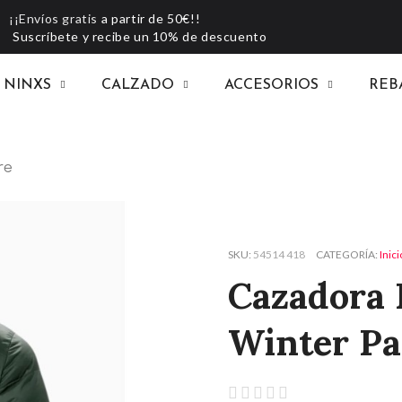
¡¡Envíos gratis
a partir de 50€!!
Suscríbete y recibe un 10% de descuento
NINXS
CALZADO
ACCESORIOS
REB
re
SKU
54514 418
CATEGORÍA
Inici
Cazadora 
Winter P




