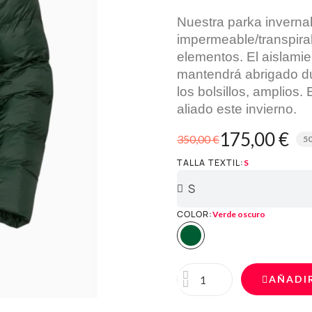
Nuestra parka inverna
impermeable/transpirab
elementos. El aislamien
mantendrá abrigado du
los bolsillos, amplios.
aliado este invierno.
175,00 €
350,00 €
5
TALLA TEXTIL
S
COLOR
Verde oscuro
AÑADI