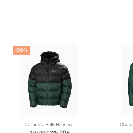
-50%
Vista rápida

Cazadora Helly Hansen...
Chuba
125,00 €
250,00 €