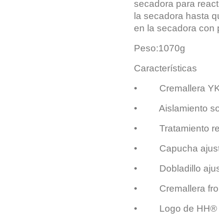
secadora para reacti
la secadora hasta q
en la secadora con 
Peso:1070g
Características
•
Cremallera Y
•
Aislamiento so
•
Tratamiento r
•
Capucha ajus
•
Dobladillo aju
•
Cremallera fr
•
Logo de HH® 