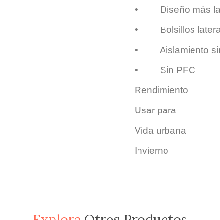
•
Diseño más la
•
Bolsillos late
•
Aislamiento si
•
Sin PFC
Rendimiento
Usar para
Vida urbana
Invierno
Explora
Otros Productos