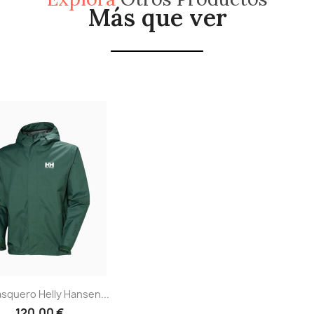
Más que ver
Vista rápida

squero Helly Hansen...
120,00 €