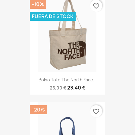
-10%
favorite_border
FUERA DE STOCK
Bolso Tote The North Face...
23,40 €
26,00 €
-20%
favorite_border