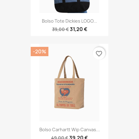
Bolso Tote Dickies LOGO...
31,20 €
39,00 €
-20%
favorite_border
Bolso Carhartt Wip Canvas...
39,20 €
49,00 €