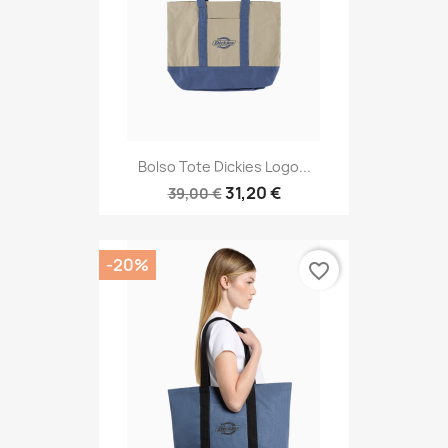
Bolso Tote Dickies Logo...
31,20 €
39,00 €
-20%
favorite_border