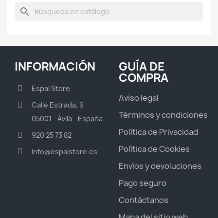
search
INFORMACIÓN
GUÍA DE
COMPRA
Espai Store
Aviso legal
Calle Estrada, 9
Términos y condiciones
05001 - Ávila - España
Política de Privacidad
920 25 73 82
Política de Cookies
info@espaistore.es
Envíos y devoluciones
Pago seguro
Contáctanos
Mapa del sitio web