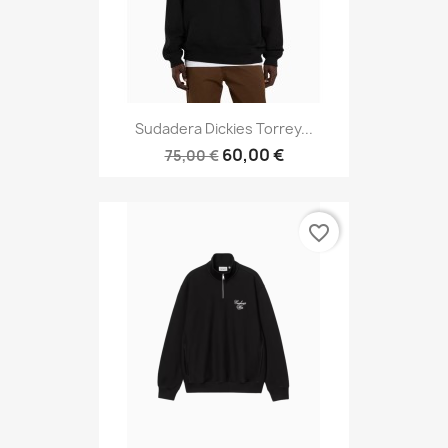
Sudadera Dickies Torrey...
60,00 €
75,00 €
favorite_border