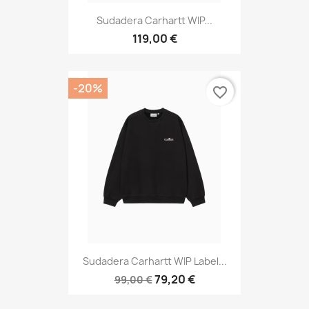
Sudadera Carhartt WIP...
119,00 €
-20%
favorite_border
Sudadera Carhartt WIP Label...
79,20 €
99,00 €