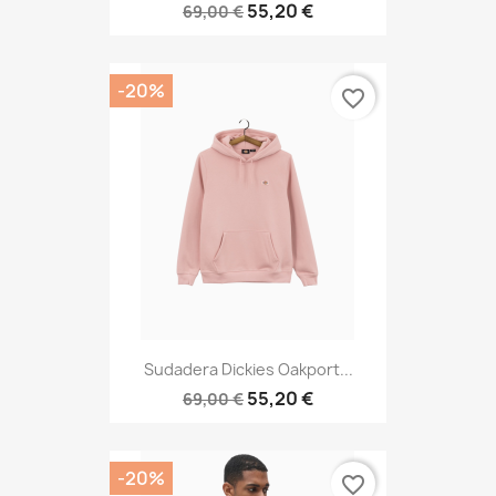
55,20 €
69,00 €
-20%
favorite_border
Sudadera Dickies Oakport...
55,20 €
69,00 €
-20%
favorite_border