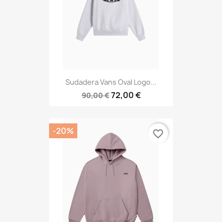
Sudadera Vans Oval Logo...
72,00 €
90,00 €
-20%
favorite_border