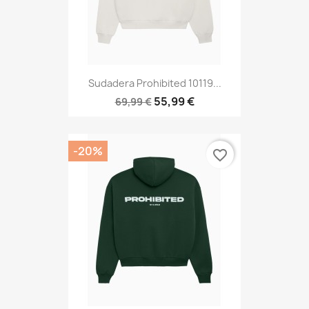
Sudadera Prohibited 10119...
55,99 €
69,99 €
-20%
favorite_border