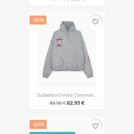
-30%
favorite_border
Sudadera Grimey Concreat...
62,93 €
89,90 €
-20%
favorite_border