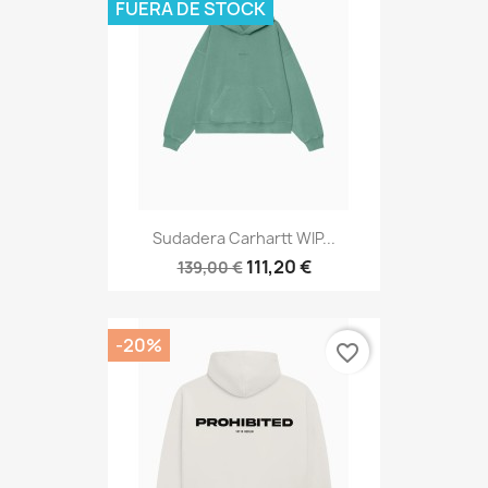
FUERA DE STOCK
Sudadera Carhartt WIP...
111,20 €
139,00 €
-20%
favorite_border