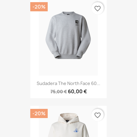
-20%
favorite_border
Sudadera The North Face 60...
60,00 €
75,00 €
-20%
favorite_border