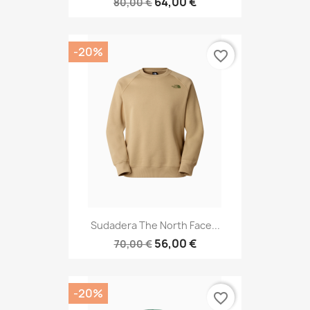
64,00 €
80,00 €
-20%
favorite_border
Sudadera The North Face...
56,00 €
70,00 €
-20%
favorite_border