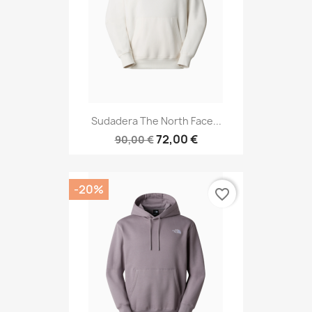
Sudadera The North Face...
72,00 €
90,00 €
-20%
favorite_border