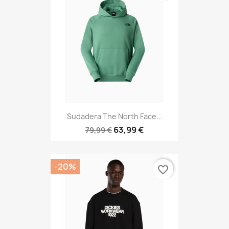
Sudadera The North Face...
63,99 €
79,99 €
-20%
favorite_border