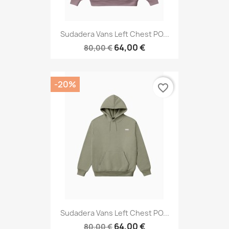
Sudadera Vans Left Chest PO...
64,00 €
80,00 €
-20%
favorite_border
Sudadera Vans Left Chest PO...
64,00 €
80,00 €