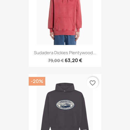
Sudadera Dickies Plentywood...
63,20 €
79,00 €
-20%
favorite_border