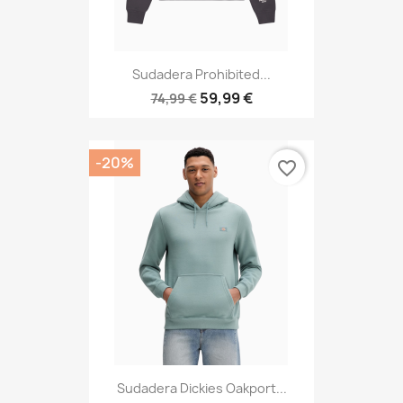
Sudadera Prohibited...
59,99 €
74,99 €
-20%
favorite_border
Sudadera Dickies Oakport...