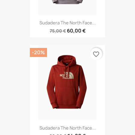
Sudadera The North Face...
60,00 €
75,00 €
-20%
favorite_border
Sudadera The North Face...