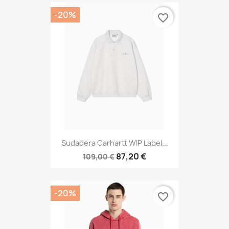
-20%
favorite_border
Sudadera Carhartt WIP Label...
87,20 €
109,00 €
-20%
favorite_border