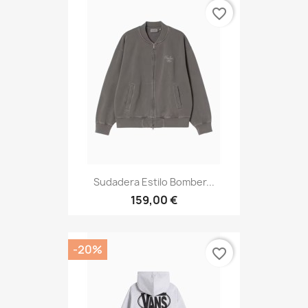
favorite_border
Sudadera Estilo Bomber...
159,00 €
-20%
favorite_border