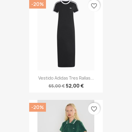
-20%
favorite_border
Vestido Adidas Tres Rallas...
52,00 €
65,00 €
-20%
favorite_border