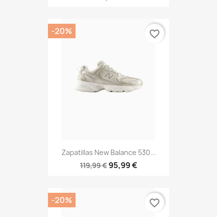
-20%
favorite_border
Zapatillas New Balance 530...
95,99 €
119,99 €
-20%
favorite_border