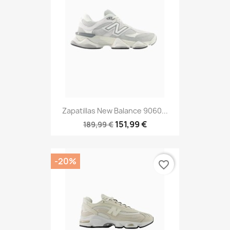
Zapatillas New Balance 9060...
151,99 €
189,99 €
-20%
favorite_border