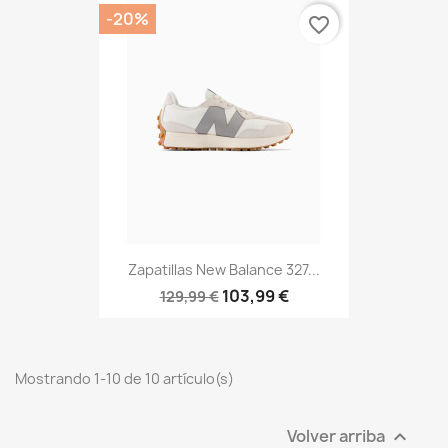
-20%
favorite_border
Zapatillas New Balance 327...
103,99 €
129,99 €
Mostrando 1-10 de 10 artículo(s)
Volver arriba
