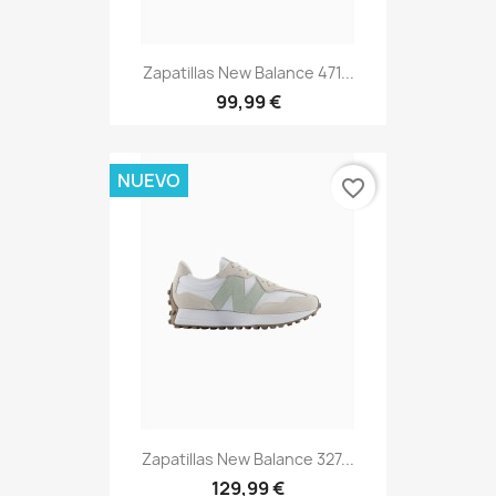
Zapatillas New Balance 471...
99,99 €
NUEVO
favorite_border
Zapatillas New Balance 327...
129,99 €