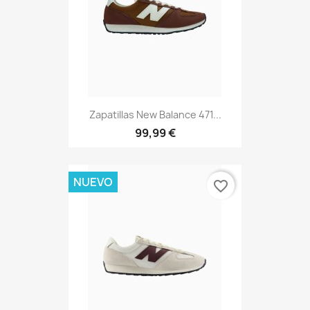
Zapatillas New Balance 471...
99,99 €
NUEVO
favorite_border