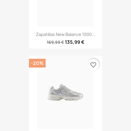
Zapatillas New Balance 1000...
135,99 €
169,99 €
-20%
favorite_border