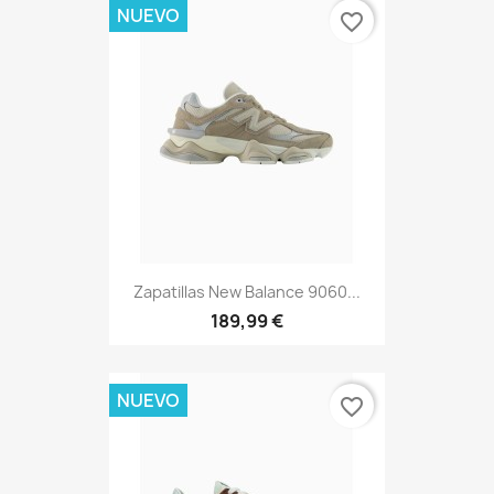
NUEVO
favorite_border
Zapatillas New Balance 9060...
189,99 €
NUEVO
favorite_border