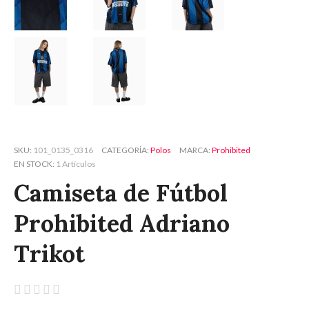
SKU
101_0135_0316
CATEGORÍA
Polos
MARCA
Prohibited
EN STOCK
1 Artículos
Camiseta de Fútbol
Prohibited Adriano
Trikot




