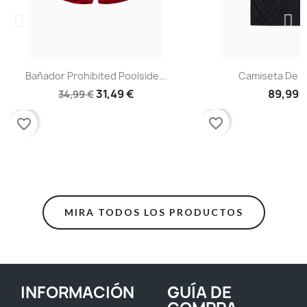
Bañador Prohibited Poolside...
Camiseta De Fú
31,49 €
89,99 
34,99 €
favorite_border
favorite_border
MIRA TODOS LOS PRODUCTOS
INFORMACIÓN
GUÍA DE