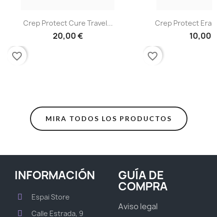
Crep Protect Cure Travel...
Crep Protect Eras
20,00 €
10,00 
favorite_border
favorite_border
MIRA TODOS LOS PRODUCTOS
INFORMACIÓN
GUÍA DE
COMPRA
Espai Store
Aviso legal
Calle Estrada, 9