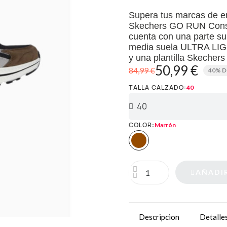
Supera tus marcas de en
Skechers GO RUN Consi
cuenta con una parte sup
media suela ULTRA LIGH
y una plantilla Skecher
50,99 €
84,99 €
40% 
TALLA CALZADO
40
COLOR
Marrón
AÑADI
Descripcion
Detalle