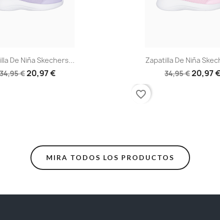
Vista rápida
Vista rápid


lla De Niña Skechers...
Zapatilla De Niña Skec
20,97 €
20,97 
34,95 €
34,95 €
favorite_border
MIRA TODOS LOS PRODUCTOS