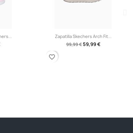
a
Vista rápida

hers...
Zapatilla Skechers Arch Fit...
€
59,99 €
99,99 €
favorite_border