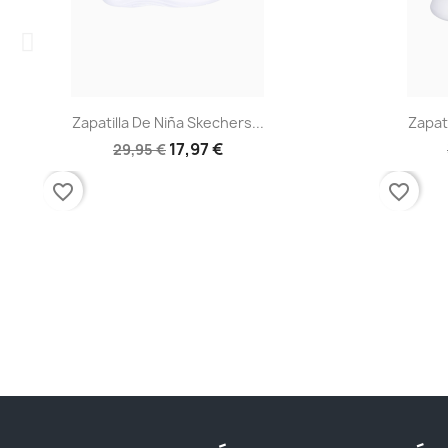
Vista rápida

Zapatilla De Niña Skechers...
Zapati
17,97 €
29,95 €
favorite_border
favorite_border