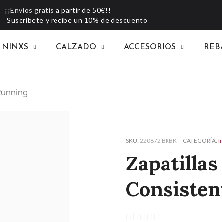
¡¡Envíos gratis
a partir de 50€!!
Suscríbete y recibe un 10% de descuento
NINXS
CALZADO
ACCESORIOS
REB
Running
SKU
220872 BRBK
CATEGORÍA
I
Zapatilla
Consisten




