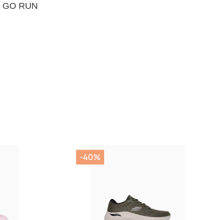
rs GO RUN
-40%