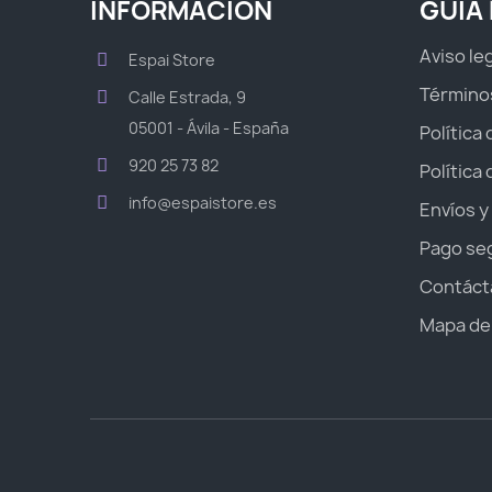
INFORMACIÓN
GUÍA
Aviso le
Espai Store
Término
Calle Estrada, 9
05001 - Ávila - España
Política
920 25 73 82
Política
info@espaistore.es
Envíos y
Pago se
Contáct
Mapa del