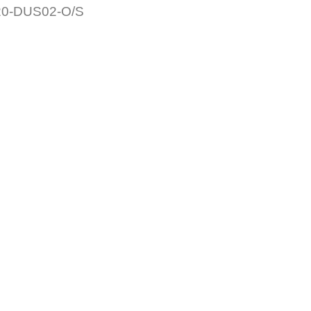
420-DUS02-O/S
7