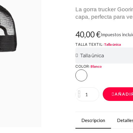
La gorra trucker Goor
capa, perfecta para ves
40,00 €
Impuestos inclu
TALLA TEXTIL
Talla única
COLOR
Blanco
AÑADI
Descripcion
Detalle