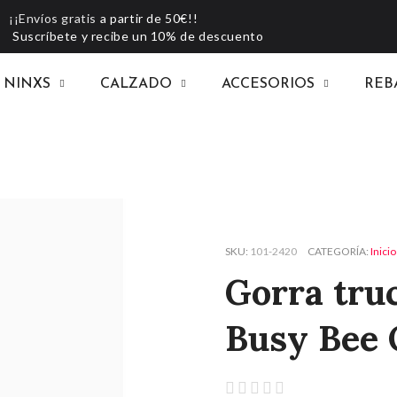
¡¡Envíos gratis
a partir de 50€!!
Suscríbete y recibe un 10% de descuento
NINXS
CALZADO
ACCESORIOS
REB
SKU
101-2420
CATEGORÍA
Inicio
Gorra tru
Busy Bee




