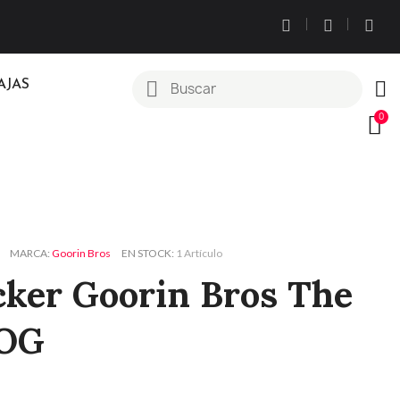
AJAS
MARCA
Goorin Bros
EN STOCK
1 Artículo
cker Goorin Bros The
 OG