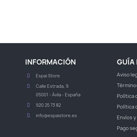
INFORMACIÓN
GUÍA
Aviso le
Espai Store
Término
Calle Estrada, 9
05001 - Ávila - España
Política
920 25 73 82
Política
info@espaistore.es
Envíos y
Pago se