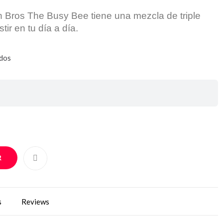
in Bros The Busy Bee tiene una
mezcla de triple
tir en tu día a día.
idos
R
s
Reviews