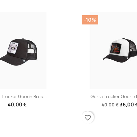
-10%
Vista rápida
Vista rápid


 Trucker Goorin Bros...
Gorra Trucker Goorin B
40,00 €
36,00 
40,00 €
favorite_border