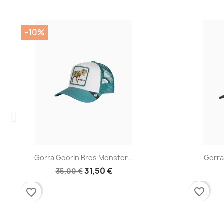
-10%
Vista rápida

Gorra Goorin Bros Monster...
Gorra
31,50 €
35,00 €
favorite_border
favorite_border