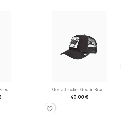
a
Vista rápida

ros...
Gorra Trucker Goorin Bros...
€
40,00 €
favorite_border