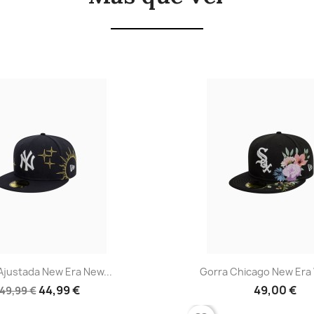
Vista rápida
Vista rápid


Ajustada New Era New...
Gorra Chicago New Era 
44,99 €
49,00 €
49,99 €