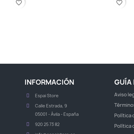
favorite_border
favorite_border
INFORMACIÓN
GUÍA
Aviso le
Espai Store
Término
Calle Estrada, 9
05001 - Ávila - España
Política
920 25 73 82
Política