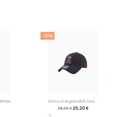
-10%
a
Vista rápida

White...
Gorra LA Angels MLB Core...
25,20 €
28,00 €