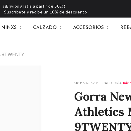
¡¡Envíos gratis
a partir de 50€!!
Suscríbete y recibe un 10% de descuento
NINXS
CALZADO
ACCESORIOS
REB
ic 9TWENTY
SKU
60235231
CATEGORÍA
Inici
Gorra New
Athletics
9TWENT