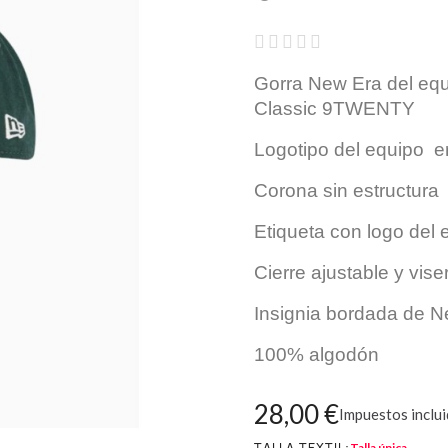





Gorra New Era del equ
Classic 9TWENTY
Logotipo del equipo en
Corona sin estructura
Etiqueta con logo del e
Cierre ajustable y vise
Insignia bordada de Ne
100% algodón
28,00 €
Impuestos inclu
TALLA TEXTIL
Talla única