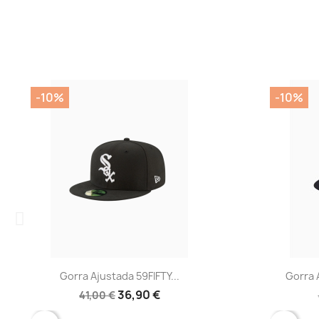
-10%
-10%
Vista rápida

Gorra Ajustada 59FIFTY...
Gorra 
36,90 €
41,00 €