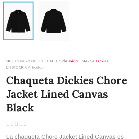
SKU
DK0A87O3BLK1
CATEGORÍA
Inicio
MARCA
Dickies
EN STOCK
0 Artículos
Chaqueta Dickies Chore
Jacket Lined Canvas
Black





La chaqueta Chore Jacket Lined Canvas es