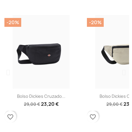
-20%
-20%
Bolso Dickies Cruzado...
Bolso Dickies Cr
23,20 €
23,
29,00 €
29,00 €
favorite_border
favorite_border