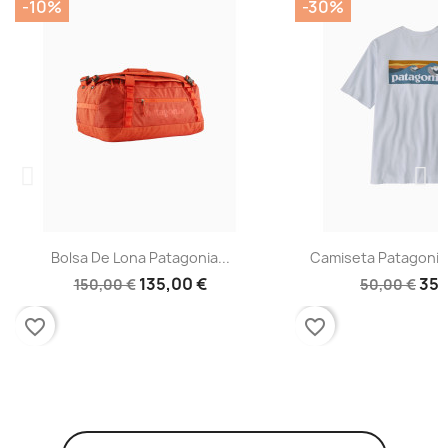
-10%
-30%
Bolsa De Lona Patagonia...
Camiseta Patagonia
135,00 €
35,
150,00 €
50,00 €
favorite_border
favorite_border