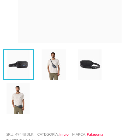
SKU
49448 BLK
CATEGORÍA
Inicio
MARCA
Patagonia