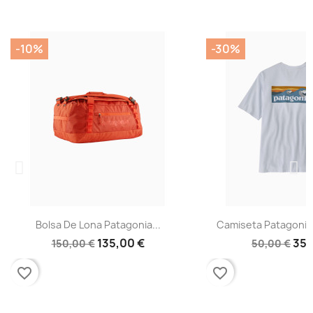
-10%
-30%
Bolsa De Lona Patagonia...
Camiseta Patagonia
135,00 €
35,
150,00 €
50,00 €
favorite_border
favorite_border