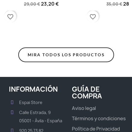
23,20 €
28,
29,00 €
35,00 €
favorite_border
favorite_border
MIRA TODOS LOS PRODUCTOS
INFORMACIÓN
GUÍA DE
COMPRA
Espai Store
Aviso legal
Calle Estrada, 9
Términos y condiciones
05001 - Ávila - España
Política de Privacidad
920 25 73 82