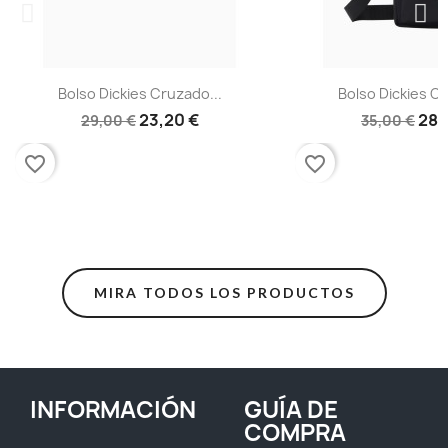
Bolso Dickies Cruzado...
Bolso Dickies Cr
23,20 €
28,
29,00 €
35,00 €
favorite_border
favorite_border
MIRA TODOS LOS PRODUCTOS
INFORMACIÓN
GUÍA DE
COMPRA