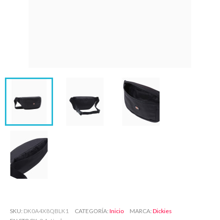
SKU
DK0A4X8QBLK1
CATEGORÍA
Inicio
MARCA
Dickies