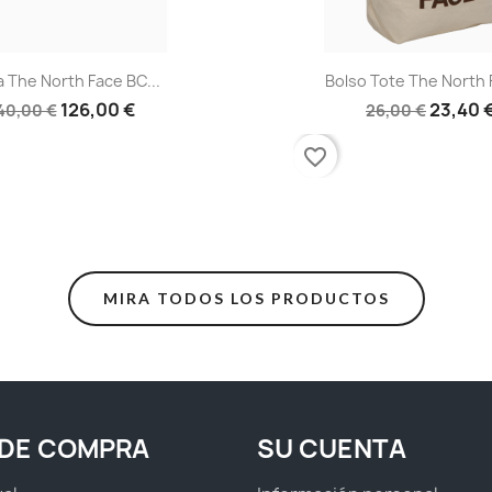
Vista rápida
Vista rápid


a The North Face BC...
Bolso Tote The North F
126,00 €
23,40 
40,00 €
26,00 €
favorite_border
MIRA TODOS LOS PRODUCTOS
 DE COMPRA
SU CUENTA