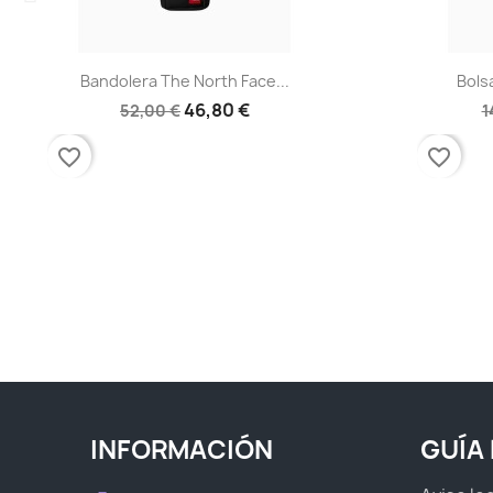
Vista rápida

Bandolera The North Face...
Bols
46,80 €
52,00 €
1
favorite_border
favorite_border
INFORMACIÓN
GUÍA