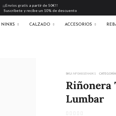
¡¡Envíos gratis
a partir de 50€!!
Suscríbete y recibe un 10% de descuento
NINXS
CALZADO
ACCESORIOS
REB
SKU
NF0A81EN4JK1
CATEGORÍA
Riñonera 
Lumbar




