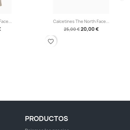
a
Vista rápida

ace...
Calcetines The North Face...
€
20,00 €
25,00 €
favorite_border
PRODUCTOS