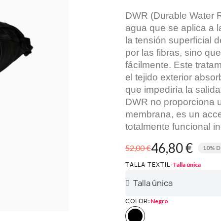
DWR (Durable Water Re
agua que se aplica a l
la tensión superficial
por las fibras, sino qu
fácilmente. Este tratam
el tejido exterior abso
que impediría la salida
DWR no proporciona u
membrana, es un acces
totalmente funcional in
46,80 €
52,00 €
10% 
TALLA TEXTIL
Talla única
COLOR
Negro