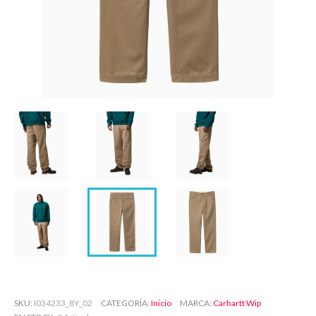
SKU
I034233_8Y_02
CATEGORÍA
Inicio
MARCA
Carhartt Wip