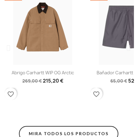
Abrigo Carhartt WIP OG Arctic
Bañador Carhartt W
215,20 €
52,
269,00 €
65,00 €
favorite_border
favorite_border
MIRA TODOS LOS PRODUCTOS