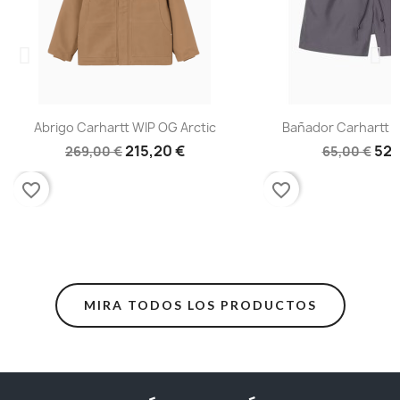
Abrigo Carhartt WIP OG Arctic
Bañador Carhartt W
215,20 €
52,
269,00 €
65,00 €
favorite_border
favorite_border
MIRA TODOS LOS PRODUCTOS