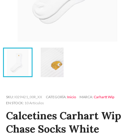
SKU
I029421_00R_XX
CATEGORÍA
Inicio
MARCA
Carhartt Wip
EN STOCK
10 Artículos
Calcetines Carhart Wip
Chase Socks White