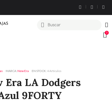
AJAS
as
MARCA
New Era
EN STOCK
4 Artículos
 Era LA Dodgers
 Azul 9FORTY