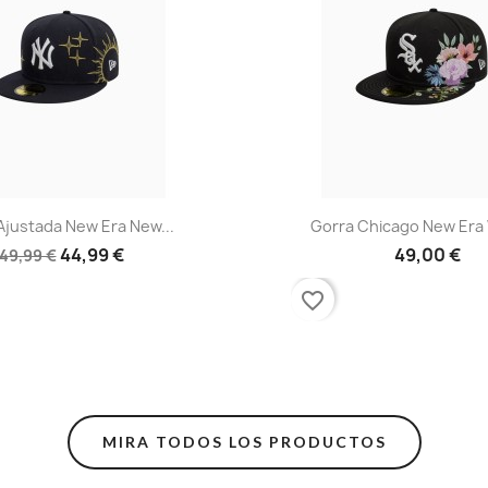
ta rápida
Vista rápida

a New Era New...
Gorra Chicago New Era White..
44,99 €
49,00 €
€
favorite_border
MIRA TODOS LOS PRODUCTOS