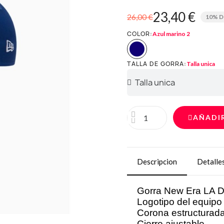
23,40 €
26,00 €
10% 
COLOR
Azul marino 2
TALLA DE GORRA
Talla unica
AÑADI
Descripcion
Detalle
Gorra New Era LA 
Logotipo del equipo 
Corona estructurada 
Cierre ajustable