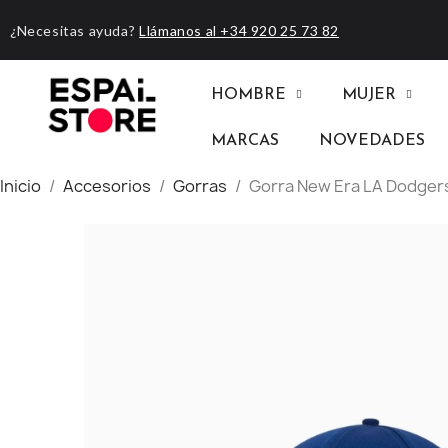
¿Necesitas ayuda?
Llámanos al +34 920 25 73 82
HOMBRE
MUJER
MARCAS
NOVEDADES
Inicio
Accesorios
Gorras
Gorra New Era LA Dodgers