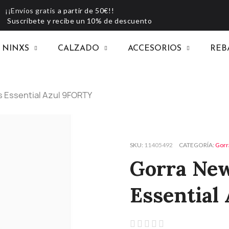
¡¡Envíos gratis
a partir de 50€!!
Suscríbete y recibe un 10% de descuento
NINXS
CALZADO
ACCESORIOS
REB
 Essential Azul 9FORTY
SKU
11405492
CATEGORÍA
Gorr
Gorra New
Essential




