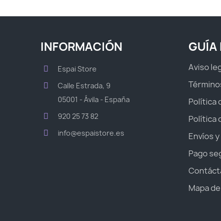
INFORMACIÓN
GUÍA
Aviso le
Espai Store
Término
Calle Estrada, 9
05001 - Ávila - España
Política
920 25 73 82
Política
info@espaistore.es
Envíos y
Pago se
Contáct
Mapa del