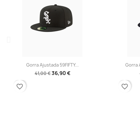
Vista rápida
Vis


Gorra Ajustada 59FIFTY...
Gorra Ajustad
36,90 €
41,00 €
49,99 
favorite_border
favorite_border