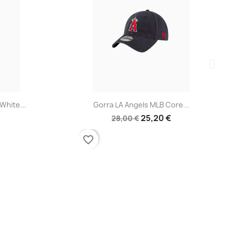
Vista rápida

.
Gorra LA Angels MLB Core...
25,20 €
28,00 €
favorite_border