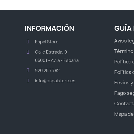
INFORMACIÓN
GUÍA
Aviso le
Espai Store
Término
Calle Estrada, 9
05001 - Ávila - España
Política
920 25 73 82
Política
info@espaistore.es
Envíos y
Pago se
Contáct
Mapa del