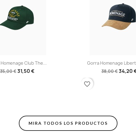
Vista rápida
Vista rápid


 Homenage Club The...
Gorra Homenage Liberty
31,50 €
34,20 
35,00 €
38,00 €
favorite_border
MIRA TODOS LOS PRODUCTOS