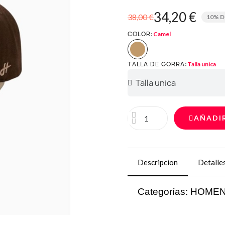
34,20 €
38,00 €
10% 
COLOR
Camel
TALLA DE GORRA
Talla unica
AÑADI
Descripcion
Detalle
Categorías: HOM