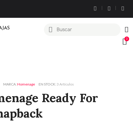
AJAS
MARCA
Homenage
EN STOCK
3 Artículos
menage Ready For
napback