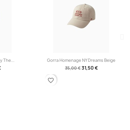
a
Vista rápida

 The...
Gorra Homenage NY Dreams Beige
€
31,50 €
35,00 €
favorite_border