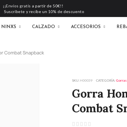
¡¡Envíos gratis
a partir de 50€!!
Suscríbete y recibe un 10% de descuento
NINXS
CALZADO
ACCESORIOS
REB
or Combat Snapback
SKU
H00039
CATEGORÍA
Gorras
Gorra Ho
Combat S




