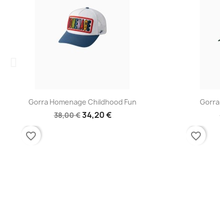
Vista rápida

Gorra Homenage Childhood Fun
Gorra
34,20 €
38,00 €
favorite_border
favorite_border