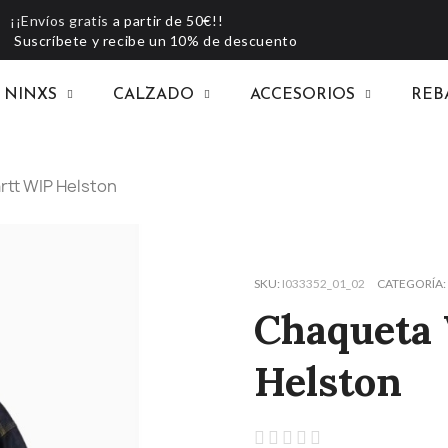
¡¡Envíos gratis
a partir de 50€!!
Suscríbete y recibe un 10% de descuento
NINXS
CALZADO
ACCESORIOS
REB
tt WIP Helston
SKU
I033352_01_02
CATEGORÍA
Chaqueta 
Helston




