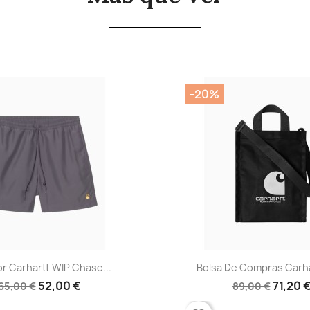
-20%
ta rápida
Vista rápida

rtt WIP Chase...
Bolsa De Compras Carhartt WI
52,00 €
71,20 €
€
89,00 €