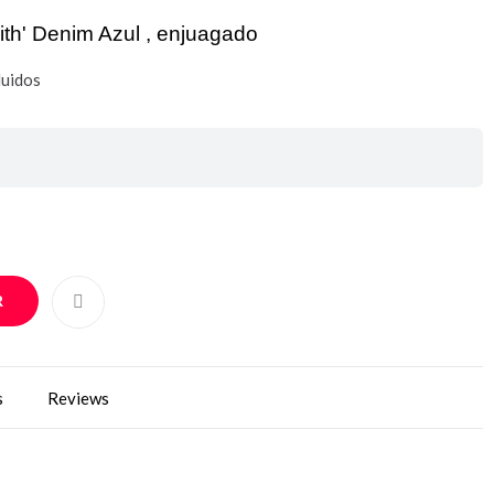
th' Denim Azul , enjuagado
luidos
R
s
Reviews