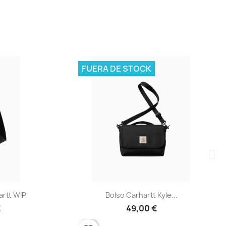
FUERA DE STOCK
Vista rápida

P
Bolso Carhartt Kyle...
49,00 €