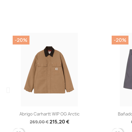
-20%
-20%
Vista rápida
Vis


Abrigo Carhartt WIP OG Arctic
Bañador Carha
215,20 €
269,00 €
65,00 