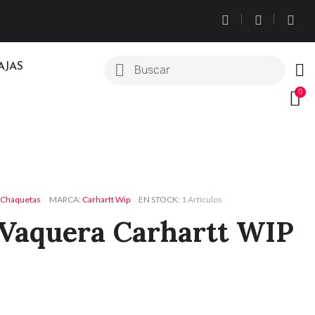
AJAS
Chaquetas
MARCA
Carhartt Wip
EN STOCK
1 Artículos
Vaquera Carhartt WIP