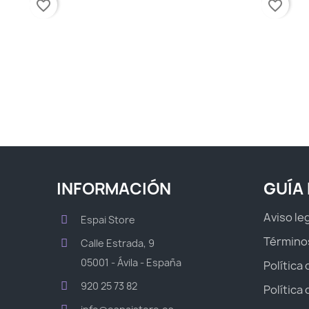
favorite_border
favorite_border
INFORMACIÓN
GUÍA
Aviso le
Espai Store
Término
Calle Estrada, 9
05001 - Ávila - España
Política
920 25 73 82
Política