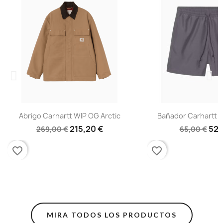
Abrigo Carhartt WIP OG Arctic
Bañador Carhartt W
215,20 €
52,
269,00 €
65,00 €
favorite_border
favorite_border
MIRA TODOS LOS PRODUCTOS