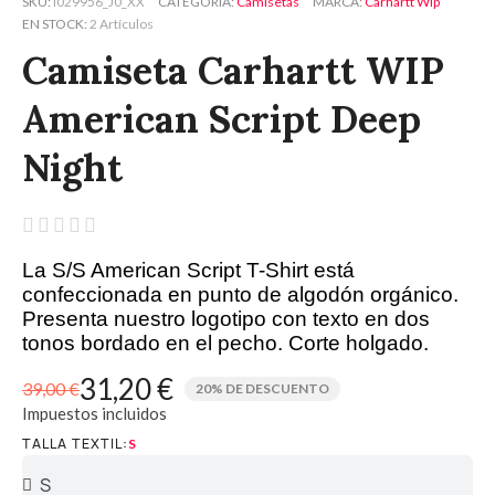
SKU
I029956_J0_XX
CATEGORÍA
Camisetas
MARCA
Carhartt Wip
EN STOCK
2 Artículos
Camiseta Carhartt WIP
American Script Deep
Night





La S/S American Script T-Shirt está
confeccionada en punto de algodón orgánico.
Presenta nuestro logotipo con texto en dos
tonos bordado en el pecho. Corte holgado.
31,20 €
39,00 €
20% DE DESCUENTO
Impuestos incluidos
TALLA TEXTIL
S