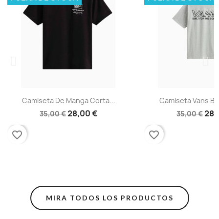
Camiseta De Manga Corta...
Camiseta Vans Bu
28,00 €
28,
35,00 €
35,00 €
favorite_border
favorite_border
MIRA TODOS LOS PRODUCTOS