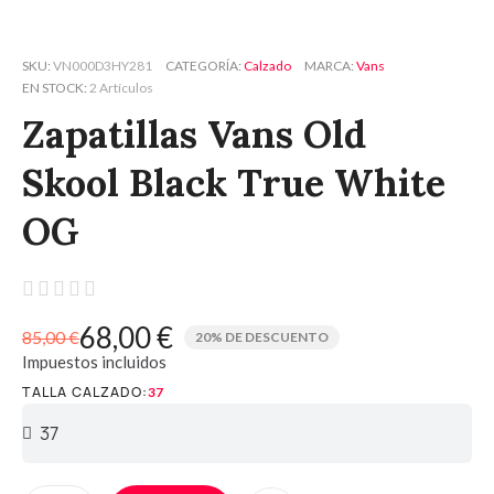
SKU
VN000D3HY281
CATEGORÍA
Calzado
MARCA
Vans
EN STOCK
2 Artículos
Zapatillas Vans Old
Skool Black True White
OG





68,00 €
85,00 €
20% DE DESCUENTO
Impuestos incluidos
TALLA CALZADO
37