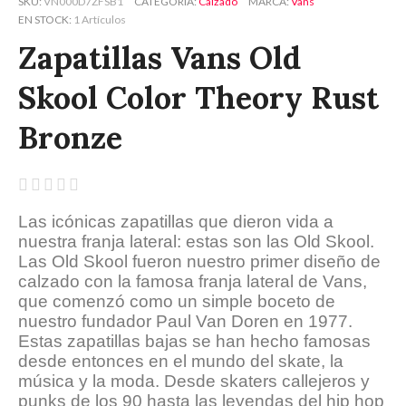
SKU
VN000D7ZFSB1
CATEGORÍA
Calzado
MARCA
Vans
EN STOCK
1 Artículos
Zapatillas Vans Old
Skool Color Theory Rust
Bronze





Las icónicas zapatillas que dieron vida a
nuestra franja lateral: estas son las Old Skool.
Las Old Skool fueron nuestro primer diseño de
calzado con la famosa franja lateral de Vans,
que comenzó como un simple boceto de
nuestro fundador Paul Van Doren en 1977.
Estas zapatillas bajas se han hecho famosas
desde entonces en el mundo del skate, la
música y la moda. Desde skaters callejeros y
punks de los 90 hasta las leyendas del hip hop