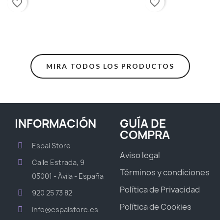
favorite_border
favorite_border
MIRA TODOS LOS PRODUCTOS
INFORMACIÓN
GUÍA DE
COMPRA
Espai Store
Aviso legal
Calle Estrada, 9
Términos y condiciones
05001 - Ávila - España
Política de Privacidad
920 25 73 82
Política de Cookies
info@espaistore.es