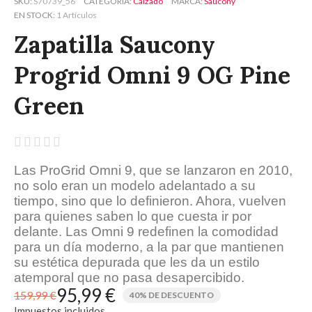
SKU
S70739_56
CATEGORÍA
Calzado
MARCA
Saucony
EN STOCK
1 Artículos
Zapatilla Saucony
Progrid Omni 9 OG Pine
Green





Las ProGrid Omni 9, que se lanzaron en 2010,
no solo eran un modelo adelantado a su
tiempo, sino que lo definieron. Ahora, vuelven
para quienes saben lo que cuesta ir por
delante. Las Omni 9 redefinen la comodidad
para un día moderno, a la par que mantienen
su estética depurada que les da un estilo
atemporal que no pasa desapercibido.
95,99 €
159,99 €
40% DE DESCUENTO
Impuestos incluidos