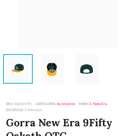
SKU
60245395
CATEGORÍA
Accesorios
MARCA
New Era
EN STOCK
2 Artículos
Gorra New Era 9Fifty
Oakath OTC