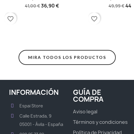
36,90 €
44,
41,00 €
49,99 €
favorite_border
favorite_border
MIRA TODOS LOS PRODUCTOS
INFORMACIÓN
GUÍA DE
COMPRA
Espai Store
Aviso legal
Calle Estrada, 9
Términos y condiciones
05001 - Ávila - España
Política de Privacidad