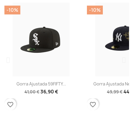
-10%
-10%
Gorra Ajustada 59FIFTY...
Gorra Ajustada New
36,90 €
44,
41,00 €
49,99 €
favorite_border
favorite_border