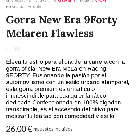
SKU
60357157
CATEGORÍA
Accesorios
MARCA
New Era
EN STOCK
1 Artículo
Gorra New Era 9Forty
Mclaren Flawless





Eleva tu estilo para el día de la carrera con la
gorra oficial New Era McLaren Racing
9FORTY. Fusionando la pasión por el
automovilismo con un estilo urbano atemporal,
esta gorra premium es un artículo
imprescindible para cualquier fanático
dedicado Confeccionada en 100% algodón
transpirable, es el accesorio definitivo para
mostrar tu lealtad con comodidad y estilo
26,00 €
Impuestos incluidos